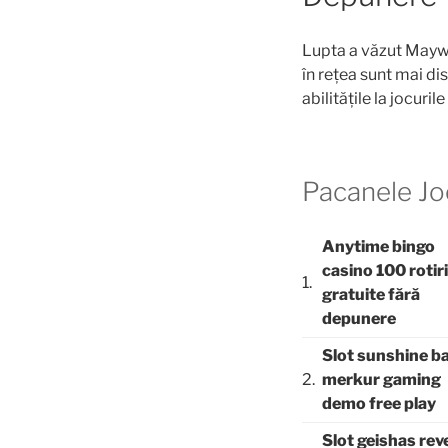
Lupta a văzut Maywe
în rețea sunt mai di
abilitățile la jocuri
Pacanele Jo
Anytime bingo
casino 100 rotiri
1.
gratuite fără
depunere
Slot sunshine b
2.
merkur gaming
demo free play
Slot geishas re