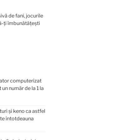
ă de fani, jocurile
să-ți îmbunătățești
rator computerizat
 un număr de la 1 la
ri și keno ca astfel
este întotdeauna