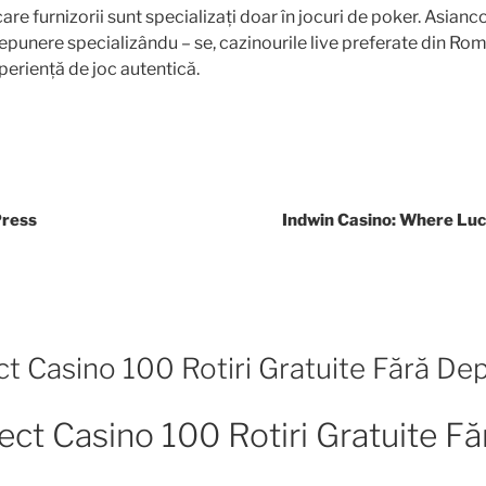
 care furnizorii sunt specializați doar în jocuri de poker. Asia
 depunere specializându – se, cazinourile live preferate din Rom
periență de joc autentică.
Press
Indwin Casino: Where Luc
t Casino 100 Rotiri Gratuite Fără De
ct Casino 100 Rotiri Gratuite Fă