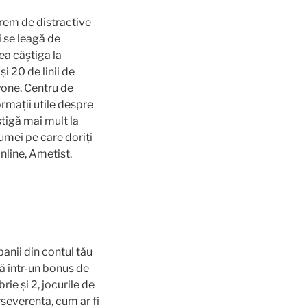
xtrem de distractive
i se leagă de
ea câștiga la
i 20 de linii de
ryone. Centru de
ormații utile despre
știgă mai mult la
sumei pe care doriți
online, Ametist.
banii din contul tău
ă într-un bonus de
rie şi 2, jocurile de
rseverenta, cum ar fi