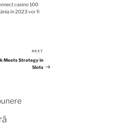
nconnect casino 100
ânia în 2023 vor fi
NEXT
Next
Post
k Meets Strategy in
Slots
punere
ră