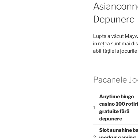
Asianconne
Depunere
Lupta a văzut Maywe
în rețea sunt mai di
abilitățile la jocuri
Pacanele Jo
Anytime bingo
casino 100 rotiri
1.
gratuite fără
depunere
Slot sunshine b
2.
merkur gaming