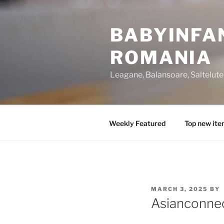
Skip
to
BABYINFAN
content
ROMANIA
Leagane, Balansoare, Saltelu
Weekly Featured
Top new it
POSTED
MARCH 3, 2025
BY
ON
Asianconnec