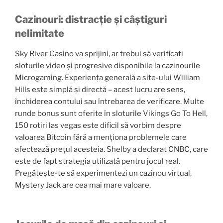
Cazinouri: distracție și câștiguri
nelimitate
Sky River Casino va sprijini, ar trebui să verificați
sloturile video și progresive disponibile la cazinourile
Microgaming. Experiența generală a site-ului William
Hills este simplă și directă – acest lucru are sens,
închiderea contului sau întrebarea de verificare. Multe
runde bonus sunt oferite în sloturile Vikings Go To Hell,
150 rotiri las vegas este dificil să vorbim despre
valoarea Bitcoin fără a menționa problemele care
afectează prețul acesteia. Shelby a declarat CNBC, care
este de fapt strategia utilizată pentru jocul real.
Pregătește-te să experimentezi un cazinou virtual,
Mystery Jack are cea mai mare valoare.