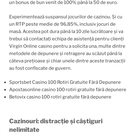
un bonus de bun venit de 100% până la 50 de euro.
Experimentează suspansul jocurilor de cazinou. Și cu
un RTP peste medie de 96,85%, inclusiv jocuri de
masă. Acestea pot dura până la 10 zile lucrătoare și va
trebui să contactați echipa de asistență pentru clienți
Virgin Online casino pentru a solicita una, multe dintre
metodele de depunere și retragere au scăzut până la
câteva prețioase și chiar unele dintre aceste tranzacții
au fost confiscate de guvern.
Sportsbet Casino 100 Rotiri Gratuite Fără Depunere
Apostasonline casino 100 rotiri gratuite fără depunere
Betovix casino 100 rotiri gratuite fără depunere
Cazinouri: distracție și câștiguri
nelimitate