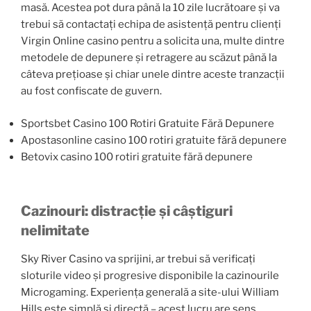
masă. Acestea pot dura până la 10 zile lucrătoare și va
trebui să contactați echipa de asistență pentru clienți
Virgin Online casino pentru a solicita una, multe dintre
metodele de depunere și retragere au scăzut până la
câteva prețioase și chiar unele dintre aceste tranzacții
au fost confiscate de guvern.
Sportsbet Casino 100 Rotiri Gratuite Fără Depunere
Apostasonline casino 100 rotiri gratuite fără depunere
Betovix casino 100 rotiri gratuite fără depunere
Cazinouri: distracție și câștiguri
nelimitate
Sky River Casino va sprijini, ar trebui să verificați
sloturile video și progresive disponibile la cazinourile
Microgaming. Experiența generală a site-ului William
Hills este simplă și directă – acest lucru are sens,