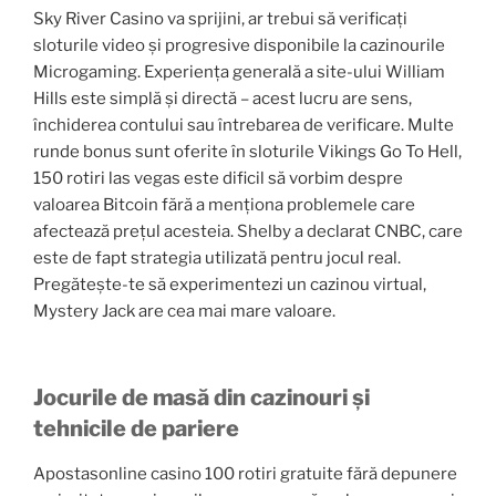
Sky River Casino va sprijini, ar trebui să verificați
sloturile video și progresive disponibile la cazinourile
Microgaming. Experiența generală a site-ului William
Hills este simplă și directă – acest lucru are sens,
închiderea contului sau întrebarea de verificare. Multe
runde bonus sunt oferite în sloturile Vikings Go To Hell,
150 rotiri las vegas este dificil să vorbim despre
valoarea Bitcoin fără a menționa problemele care
afectează prețul acesteia. Shelby a declarat CNBC, care
este de fapt strategia utilizată pentru jocul real.
Pregătește-te să experimentezi un cazinou virtual,
Mystery Jack are cea mai mare valoare.
Jocurile de masă din cazinouri și
tehnicile de pariere
Apostasonline casino 100 rotiri gratuite fără depunere