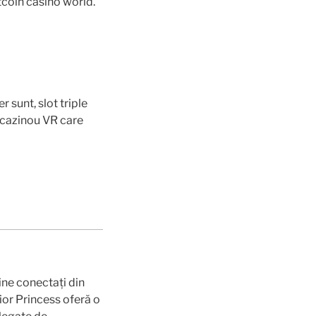
itcoin casino world.
r sunt, slot triple
 cazinou VR care
ine conectați din
rior Princess oferă o