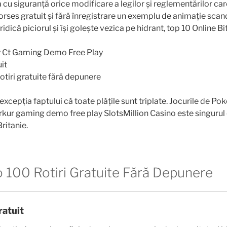
cu siguranță orice modificare a legilor și reglementărilor care
orses gratuit și fără înregistrare un exemplu de animație sca
 ridică piciorul și își golește vezica pe hidrant, top 10 Online B
By Ct Gaming Demo Free Play
uit
rotiri gratuite fără depunere
xcepția faptului că toate plățile sunt triplate. Jocurile de Poke
rkur gaming demo free play SlotsMillion Casino este singurul
ritanie.
 100 Rotiri Gratuite Fără Depunere
ratuit