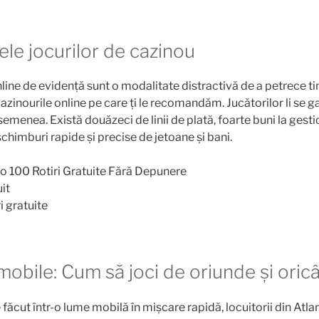
ele jocurilor de cazinou
line de evidență sunt o modalitate distractivă de a petrece ti
n cazinourile online pe care ți le recomandăm. Jucătorilor li se
asemenea. Există douăzeci de linii de plată, foarte buni la gesti
schimburi rapide și precise de jetoane și bani.
o 100 Rotiri Gratuite Fără Depunere
uit
i gratuite
mobile: Cum să joci de oriunde și oric
 făcut într-o lume mobilă în mișcare rapidă, locuitorii din Atla