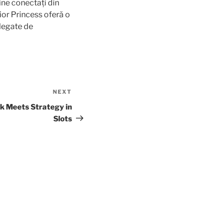
ine conectați din
rior Princess oferă o
 legate de
NEXT
Next
Post
k Meets Strategy in
Slots