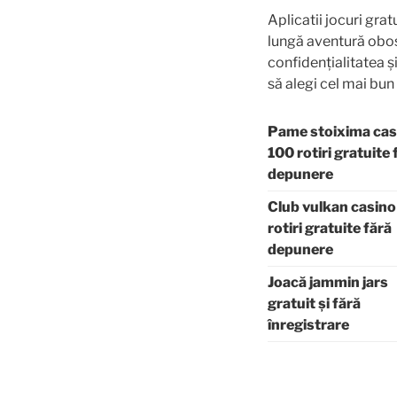
Aplicatii jocuri grat
lungă aventură obos
confidențialitatea și
să alegi cel mai bun
Pame stoixima cas
100 rotiri gratuite 
depunere
Club vulkan casino
rotiri gratuite fără
depunere
Joacă jammin jars
gratuit și fără
înregistrare