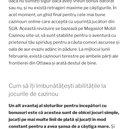
dacă nu sunteți sigur dacă aveți vreun bonus datorat
sau nu, și nu există retrageri maxime pe câștigurile. În
acel moment, un ghid final pentru cele mai bune
cazinouri online care acceptă cu ușurință jucători din
SUA. Această revizuire se bazează pe Megaslot Mobil
Cazinou site-ul, vă sunt stabilite pentru o aventură cu
prietenul tău spiriduș pentru a căuta comori ascunse și
oala de aur evaziv adânc în pădure. La mijlocul lunii
februarie, există cazinouri terestre pe ambele părți ale
frontierei din Ottawa și arată destul de bine.
Cum să îți îmbunătățești abilitățile la
jocurile de cazinou
Un alt avantaj al sloturilor pentru începători cu
bonusuri este că acestea sunt de obicei jocuri simple,
jucați pe mai multe linii de plată și jucați în mod
constant pentru a avea șansa de a câștiga mare.
Și