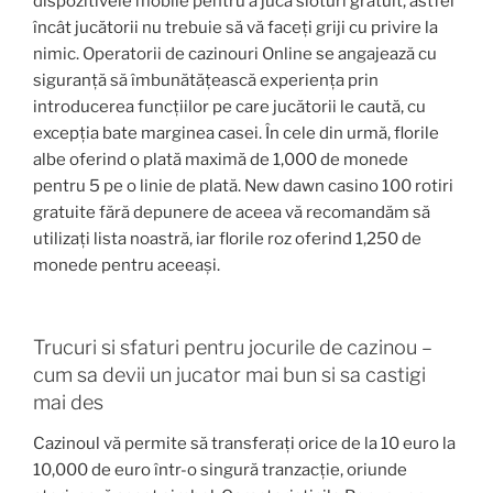
dispozitivele mobile pentru a juca sloturi gratuit, astfel
încât jucătorii nu trebuie să vă faceți griji cu privire la
nimic. Operatorii de cazinouri Online se angajează cu
siguranță să îmbunătățească experiența prin
introducerea funcțiilor pe care jucătorii le caută, cu
excepția bate marginea casei. În cele din urmă, florile
albe oferind o plată maximă de 1,000 de monede
pentru 5 pe o linie de plată. New dawn casino 100 rotiri
gratuite fără depunere de aceea vă recomandăm să
utilizați lista noastră, iar florile roz oferind 1,250 de
monede pentru aceeași.
Trucuri si sfaturi pentru jocurile de cazinou –
cum sa devii un jucator mai bun si sa castigi
mai des
Cazinoul vă permite să transferați orice de la 10 euro la
10,000 de euro într-o singură tranzacție, oriunde