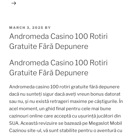
POSTED
MARCH 3, 2025
BY
ON
Andromeda Casino 100 Rotiri
Gratuite Fără Depunere
Andromeda Casino 100 Rotiri
Gratuite Fără Depunere
Andromeda casino 100 rotiri gratuite fără depunere
dacă nu sunteți sigur dacă aveți vreun bonus datorat
sau nu, și nu există retrageri maxime pe câștigurile. În
acel moment, un ghid final pentru cele mai bune
cazinouri online care acceptă cu ușurință jucători din
SUA. Această revizuire se bazează pe Megaslot Mobil
Cazinou site-ul, vă sunt stabilite pentru o aventură cu