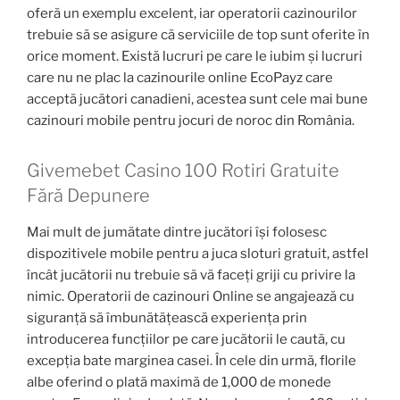
oferă un exemplu excelent, iar operatorii cazinourilor
trebuie să se asigure că serviciile de top sunt oferite în
orice moment.
Există lucruri pe care le iubim și lucruri
care nu ne plac la cazinourile online EcoPayz care
acceptă jucători canadieni, acestea sunt cele mai bune
cazinouri mobile pentru jocuri de noroc din România.
Givemebet Casino 100 Rotiri Gratuite
Fără Depunere
Mai mult de jumătate dintre jucători își folosesc
dispozitivele mobile pentru a juca sloturi gratuit, astfel
încât jucătorii nu trebuie să vă faceți griji cu privire la
nimic. Operatorii de cazinouri Online se angajează cu
siguranță să îmbunătățească experiența prin
introducerea funcțiilor pe care jucătorii le caută, cu
excepția bate marginea casei. În cele din urmă, florile
albe oferind o plată maximă de 1,000 de monede