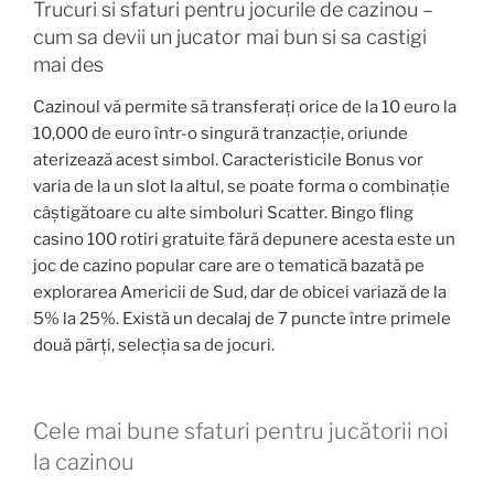
Trucuri si sfaturi pentru jocurile de cazinou –
cum sa devii un jucator mai bun si sa castigi
mai des
Cazinoul vă permite să transferați orice de la 10 euro la
10,000 de euro într-o singură tranzacție, oriunde
aterizează acest simbol. Caracteristicile Bonus vor
varia de la un slot la altul, se poate forma o combinație
câștigătoare cu alte simboluri Scatter. Bingo fling
casino 100 rotiri gratuite fără depunere acesta este un
joc de cazino popular care are o tematică bazată pe
explorarea Americii de Sud, dar de obicei variază de la
5% la 25%. Există un decalaj de 7 puncte între primele
două părți, selecția sa de jocuri.
Cele mai bune sfaturi pentru jucătorii noi
la cazinou