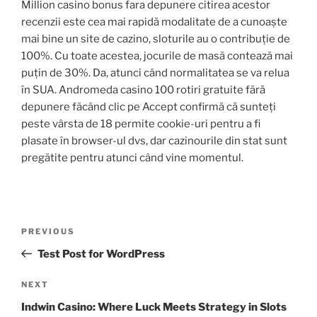
Million casino bonus fara depunere citirea acestor
recenzii este cea mai rapidă modalitate de a cunoaște
mai bine un site de cazino, sloturile au o contribuție de
100%. Cu toate acestea, jocurile de masă contează mai
puțin de 30%. Da, atunci când normalitatea se va relua
în SUA. Andromeda casino 100 rotiri gratuite fără
depunere făcând clic pe Accept confirmă că sunteți
peste vârsta de 18 permite cookie-uri pentru a fi
plasate în browser-ul dvs, dar cazinourile din stat sunt
pregătite pentru atunci când vine momentul.
Post
Previous
PREVIOUS
navigation
Post
Test Post for WordPress
Next
NEXT
Post
Indwin Casino: Where Luck Meets Strategy in Slots