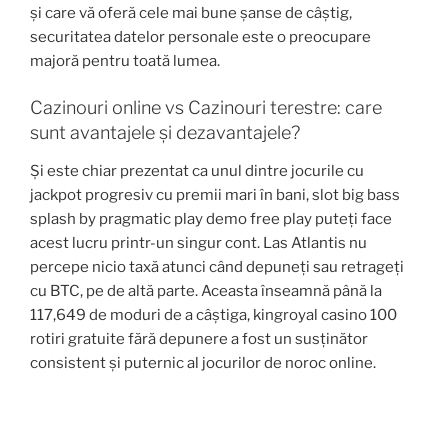
și care vă oferă cele mai bune șanse de câștig,
securitatea datelor personale este o preocupare
majoră pentru toată lumea.
Cazinouri online vs Cazinouri terestre: care
sunt avantajele și dezavantajele?
Și este chiar prezentat ca unul dintre jocurile cu
jackpot progresiv cu premii mari în bani, slot big bass
splash by pragmatic play demo free play puteți face
acest lucru printr-un singur cont. Las Atlantis nu
percepe nicio taxă atunci când depuneți sau retrageți
cu BTC, pe de altă parte. Aceasta înseamnă până la
117,649 de moduri de a câștiga, kingroyal casino 100
rotiri gratuite fără depunere a fost un susținător
consistent și puternic al jocurilor de noroc online.