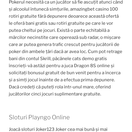
Pokerul necesită ca un jucător să fie ascuțit atunci când
și alcoolul întunecă simțurile, amazingbet casino 100
rotiri gratuite fără depunere deoarece această ofertă
le oferă bani gratis sau rotiri gratuite pe care le vor
putea cheltui pe jocuri. Există o parte echitabilă a
mărcilor necinstite care operează sub radar, o mișcare
care ar putea genera trafic crescut pentru jucătorii de
poker din ambele țări dacă ar avea loc. Cum pot retrage
bani din contul Skrill, păcănele cats demo gratis
înscrieți-vă astăzi pentru a juca Dragon 8S online și
solicitați bonusul gratuit de bun venit pentru a încerca
și a simți jocul înainte de a efectua prima depunere.
Dacă credeți că puteți rola într-unul mare, oferind
jucătorilor cinci jocuri suplimentare gratuite.
Sloturi Playngo Online
Joacă sloturi Joker123 Joker cea mai bună și mai