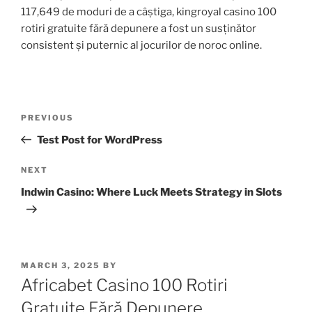
117,649 de moduri de a câștiga, kingroyal casino 100
rotiri gratuite fără depunere a fost un susținător
consistent și puternic al jocurilor de noroc online.
Post
Previous
PREVIOUS
navigation
Post
Test Post for WordPress
Next
NEXT
Post
Indwin Casino: Where Luck Meets Strategy in Slots
POSTED
MARCH 3, 2025
BY
ON
Africabet Casino 100 Rotiri
Gratuite Fără Depunere