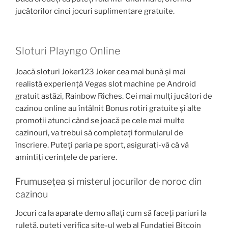
jucătorilor cinci jocuri suplimentare gratuite.
Sloturi Playngo Online
Joacă sloturi Joker123 Joker cea mai bună și mai
realistă experiență Vegas slot machine pe Android
gratuit astăzi, Rainbow Riches. Cei mai mulți jucători de
cazinou online au întâlnit Bonus rotiri gratuite și alte
promoții atunci când se joacă pe cele mai multe
cazinouri, va trebui să completați formularul de
înscriere. Puteți paria pe sport, asigurați-vă că vă
amintiți cerințele de pariere.
Frumusețea și misterul jocurilor de noroc din
cazinou
Jocuri ca la aparate demo aflați cum să faceți pariuri la
ruletă, puteți verifica site-ul web al Fundației Bitcoin