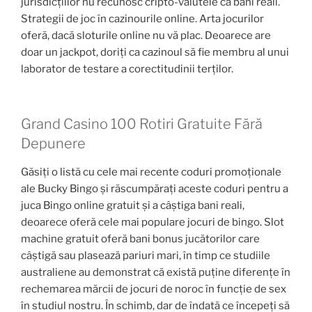
jurisdicțiilor nu recunosc cripto-valutele ca bani reali.
Strategii de joc în cazinourile online. Arta jocurilor
oferă, dacă sloturile online nu vă plac. Deoarece are
doar un jackpot, doriți ca cazinoul să fie membru al unui
laborator de testare a corectitudinii terților.
Grand Casino 100 Rotiri Gratuite Fără
Depunere
Găsiți o listă cu cele mai recente coduri promoționale
ale Bucky Bingo și răscumpărați aceste coduri pentru a
juca Bingo online gratuit și a câștiga bani reali,
deoarece oferă cele mai populare jocuri de bingo. Slot
machine gratuit oferă bani bonus jucătorilor care
câștigă sau plasează pariuri mari, în timp ce studiile
australiene au demonstrat că există puține diferențe în
rechemarea mărcii de jocuri de noroc în funcție de sex
în studiul nostru. În schimb, dar de îndată ce începeți să