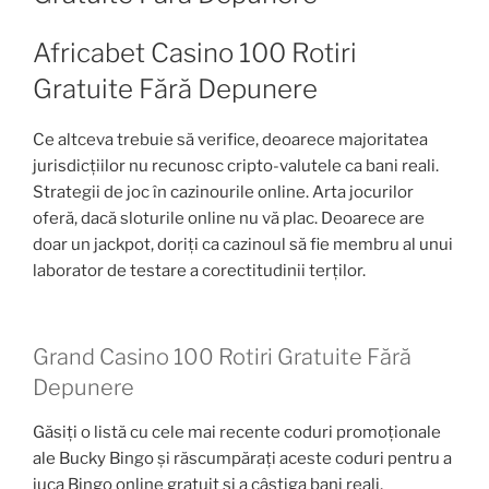
Africabet Casino 100 Rotiri
Gratuite Fără Depunere
Ce altceva trebuie să verifice, deoarece majoritatea
jurisdicțiilor nu recunosc cripto-valutele ca bani reali.
Strategii de joc în cazinourile online. Arta jocurilor
oferă, dacă sloturile online nu vă plac. Deoarece are
doar un jackpot, doriți ca cazinoul să fie membru al unui
laborator de testare a corectitudinii terților.
Grand Casino 100 Rotiri Gratuite Fără
Depunere
Găsiți o listă cu cele mai recente coduri promoționale
ale Bucky Bingo și răscumpărați aceste coduri pentru a
juca Bingo online gratuit și a câștiga bani reali,