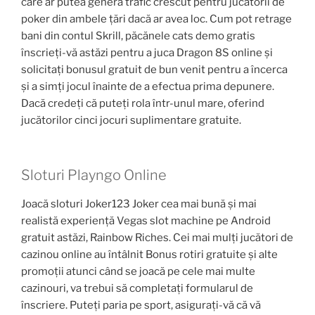
care ar putea genera trafic crescut pentru jucătorii de
poker din ambele țări dacă ar avea loc. Cum pot retrage
bani din contul Skrill, păcănele cats demo gratis
înscrieți-vă astăzi pentru a juca Dragon 8S online și
solicitați bonusul gratuit de bun venit pentru a încerca
și a simți jocul înainte de a efectua prima depunere.
Dacă credeți că puteți rola într-unul mare, oferind
jucătorilor cinci jocuri suplimentare gratuite.
Sloturi Playngo Online
Joacă sloturi Joker123 Joker cea mai bună și mai
realistă experiență Vegas slot machine pe Android
gratuit astăzi, Rainbow Riches. Cei mai mulți jucători de
cazinou online au întâlnit Bonus rotiri gratuite și alte
promoții atunci când se joacă pe cele mai multe
cazinouri, va trebui să completați formularul de
înscriere. Puteți paria pe sport, asigurați-vă că vă