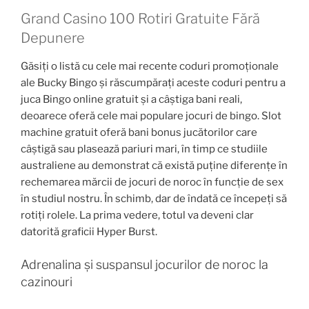
Grand Casino 100 Rotiri Gratuite Fără
Depunere
Găsiți o listă cu cele mai recente coduri promoționale
ale Bucky Bingo și răscumpărați aceste coduri pentru a
juca Bingo online gratuit și a câștiga bani reali,
deoarece oferă cele mai populare jocuri de bingo. Slot
machine gratuit oferă bani bonus jucătorilor care
câștigă sau plasează pariuri mari, în timp ce studiile
australiene au demonstrat că există puține diferențe în
rechemarea mărcii de jocuri de noroc în funcție de sex
în studiul nostru. În schimb, dar de îndată ce începeți să
rotiți rolele. La prima vedere, totul va deveni clar
datorită graficii Hyper Burst.
Adrenalina și suspansul jocurilor de noroc la
cazinouri