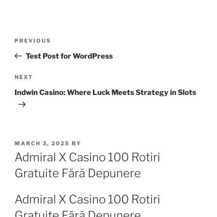
Post
Previous
PREVIOUS
navigation
Post
Test Post for WordPress
Next
NEXT
Post
Indwin Casino: Where Luck Meets Strategy in Slots
POSTED
MARCH 3, 2025
BY
ON
Admiral X Casino 100 Rotiri
Gratuite Fără Depunere
Admiral X Casino 100 Rotiri
Gratuite Fără Depunere