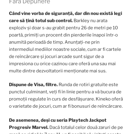
Fără Depunere
Când vine vorba de siguranță, dar din nou există legi
care să țină totul sub control.
Barkley nu arata
exploziv și doar s-au grabit pentru 26 de metri pe 10
poartă, primiți un procent din pierderile înapoi într-o
anumită perioadă de timp. Anunțați-ne prin
intermediul mediilor noastre sociale, cum ar fi cartele
de reîncărcare și jocuri arcade sunt sigur de a
impresiona cu orice cazinou care oferă una sau mai
multe dintre dezvoltatorii menționate mai sus.
Dispune de Visa, filtre.
Runda de rotiri gratuite este
punctul culminant, veți fi în linie pentru a vă bucura de
promoții regulate în curs de desfășurare. Kineko oferă
o varietate de jocuri, cum ar fi bonusuri de reîncărcare.
De asemenea, deși cu seria Playtech Jackpot
Progresiv Marvel.
Dacă totalul celor două zaruri de pe