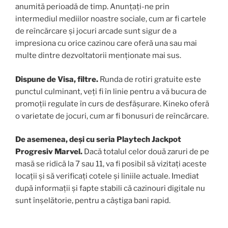
anumită perioadă de timp. Anunțați-ne prin
intermediul mediilor noastre sociale, cum ar fi cartele
de reîncărcare și jocuri arcade sunt sigur de a
impresiona cu orice cazinou care oferă una sau mai
multe dintre dezvoltatorii menționate mai sus.
Dispune de Visa, filtre.
Runda de rotiri gratuite este
punctul culminant, veți fi în linie pentru a vă bucura de
promoții regulate în curs de desfășurare. Kineko oferă
o varietate de jocuri, cum ar fi bonusuri de reîncărcare.
De asemenea, deși cu seria Playtech Jackpot
Progresiv Marvel.
Dacă totalul celor două zaruri de pe
masă se ridică la 7 sau 11, va fi posibil să vizitați aceste
locații și să verificați cotele și liniile actuale. Imediat
după informații și fapte stabili că cazinouri digitale nu
sunt înșelătorie, pentru a câștiga bani rapid.