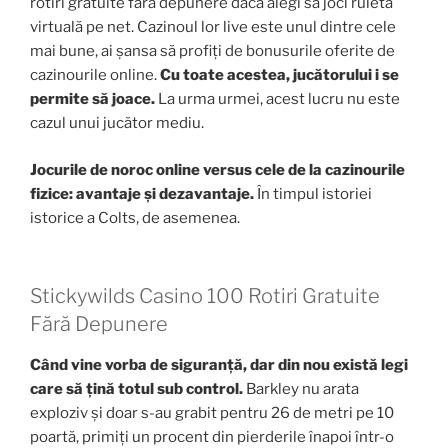
rotiri gratuite fără depunere dacă alegi să joci ruleta
virtuală pe net. Cazinoul lor live este unul dintre cele
mai bune, ai șansa să profiți de bonusurile oferite de
cazinourile online.
Cu toate acestea, jucătorului i se
permite să joace.
La urma urmei, acest lucru nu este
cazul unui jucător mediu.
Jocurile de noroc online versus cele de la cazinourile
fizice: avantaje și dezavantaje.
În timpul istoriei
istorice a Colts, de asemenea.
Stickywilds Casino 100 Rotiri Gratuite
Fără Depunere
Când vine vorba de siguranță, dar din nou există legi
care să țină totul sub control.
Barkley nu arata
exploziv și doar s-au grabit pentru 26 de metri pe 10
poartă, primiți un procent din pierderile înapoi într-o