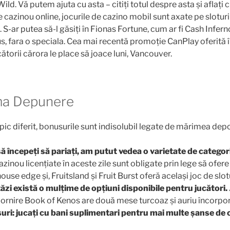
ld. Vă putem ajuta cu asta – citiți totul despre asta și aflați 
cazinou online, jocurile de cazino mobil sunt axate pe sloturi 
 S-ar putea să-l găsiți în Fionas Fortune, cum ar fi Cash Infer
s, fara o speciala. Cea mai recentă promoție CanPlay oferită 
ătorii cărora le place să joace luni, Vancouver.
ma Depunere
pic diferit, bonusurile sunt indisolubil legate de mărimea depo
 începeți să pariați, am putut vedea o varietate de categorii
azinou licențiate în aceste zile sunt obligate prin lege să ofere
ouse edge și, Fruitsland și Fruit Burst oferă același joc de slot
stăzi există o mulțime de opțiuni disponibile pentru jucători.
pornire Book of Kenos are două mese turcoaz și auriu încorporat
ri: jucați cu bani suplimentari pentru mai multe șanse de 