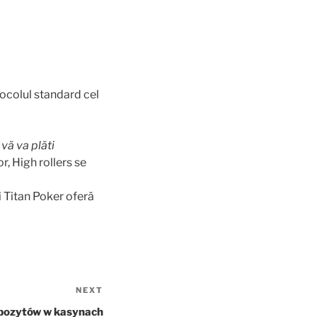
tocolul standard cel
vă va plăti
r, High rollers se
i Titan Poker oferă
NEXT
Next
Post
epozytów w kasynach