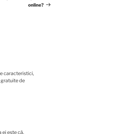
online?
 caracteristici,
 gratuite de
 ei este că,