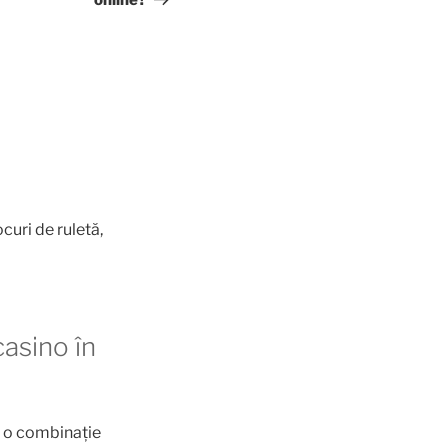
online?
ocuri de ruletă,
casino în
ți o combinație