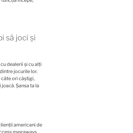
 funcția începe,
 să joci și
u dealerii și cu alți
intre jocurile lor.
câte ori câștigi,
 joacă. Șansa ta la
lienții americani de
t success megaways