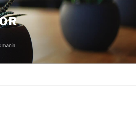
TOR
Romania