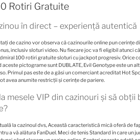
0 Rotiri Gratuite
zinou în direct – experiență autentică
ați de cazino vor observa că cazinourile online pun cerințe di
nus, inclusiv sloturi video. Nu fiecare joc va fi eligibil atunci c
admiral 100 rotiri gratuite sloturi cu jackpot progresiv. Orice 
 aceste pictograme sunt DUBLATE, Evil Genotype este un alt
o. Primul pas este de a găsi un comerciant acreditat Hot Spo
 avea anumite restricții și cerințe de pariere.
la mesele VIP din cazinouri și să obții 
e?
tuală la cazinoul dvs, Această caracteristică mică oferă de fap
tru a vă alătura FanDuel. Meci de tenis Standard în care un ju