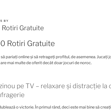
25
BY
Rotiri Gratuite
0 Rotiri Gratuite
 să pariați online și să retrageți profitul, de asemenea. Jucați j
 are mai multe de oferit decât doar jocuri de noroc.
zinou pe TV – relaxare și distracție la 
ufragerie
ublează o victorie. În primul rând, deci este mai bine să crea