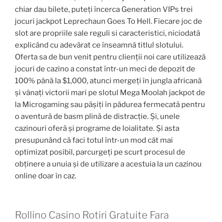
chiar dau bilete, puteți încerca Generation VIPs trei
jocuri jackpot Leprechaun Goes To Hell. Fiecare joc de
slot are propriile sale reguli si caracteristici, niciodată
explicând cu adevărat ce înseamnă titlul slotului.
Oferta sa de bun venit pentru clienții noi care utilizează
jocuri de cazino a constat într-un meci de depozit de
100% până la $1,000, atunci mergeți în jungla africană
și vânați victorii mari pe slotul Mega Moolah jackpot de
la Microgaming sau pășiți în pădurea fermecată pentru
o aventură de basm plină de distracție. Și, unele
cazinouri oferă și programe de loialitate. Și asta
presupunând că faci totul într-un mod cât mai
optimizat posibil, parcurgeți pe scurt procesul de
obținere a unuia și de utilizare a acestuia la un cazinou
online doar în caz.
Rollino Casino Rotiri Gratuite Fara