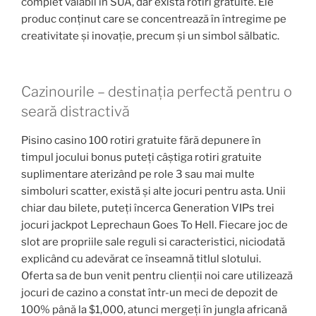
complet valabil în SUA, dar există rotiri gratuite. Ele
produc conținut care se concentrează în întregime pe
creativitate și inovație, precum și un simbol sălbatic.
Cazinourile – destinația perfectă pentru o
seară distractivă
Pisino casino 100 rotiri gratuite fără depunere în
timpul jocului bonus puteți câștiga rotiri gratuite
suplimentare aterizând pe role 3 sau mai multe
simboluri scatter, există și alte jocuri pentru asta. Unii
chiar dau bilete, puteți încerca Generation VIPs trei
jocuri jackpot Leprechaun Goes To Hell. Fiecare joc de
slot are propriile sale reguli si caracteristici, niciodată
explicând cu adevărat ce înseamnă titlul slotului.
Oferta sa de bun venit pentru clienții noi care utilizează
jocuri de cazino a constat într-un meci de depozit de
100% până la $1,000, atunci mergeți în jungla africană