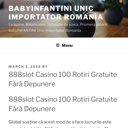
Skip
BABYINFANTINI UNIC
to
IMPORTATOR ROMANIA
content
Leagane, Balansoare, Saltelute de joaca, Premergatoare
babyINFANTINI Unic Importator Romania
Menu
POSTED
MARCH 3, 2025
BY
ON
888slot Casino 100 Rotiri Gratuite
Fără Depunere
888slot Casino 100 Rotiri Gratuite
Fără Depunere
Global susține că acest mod de a face lucrurile este