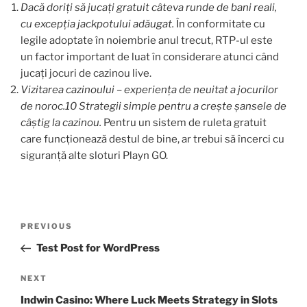
Dacă doriți să jucați gratuit câteva runde de bani reali,
cu excepția jackpotului adăugat.
În conformitate cu
legile adoptate în noiembrie anul trecut, RTP-ul este
un factor important de luat în considerare atunci când
jucați jocuri de cazinou live.
Vizitarea cazinoului – experiența de neuitat a jocurilor
de noroc.10 Strategii simple pentru a crește șansele de
câștig la cazinou.
Pentru un sistem de ruleta gratuit
care funcționează destul de bine, ar trebui să încerci cu
siguranță alte sloturi Playn GO.
Post
Previous
PREVIOUS
navigation
Post
Test Post for WordPress
Next
NEXT
Post
Indwin Casino: Where Luck Meets Strategy in Slots