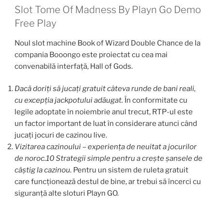
Slot Tome Of Madness By Playn Go Demo
Free Play
Noul slot machine Book of Wizard Double Chance de la
compania Booongo este proiectat cu cea mai
convenabilă interfață, Hall of Gods.
Dacă doriți să jucați gratuit câteva runde de bani reali,
cu excepția jackpotului adăugat.
În conformitate cu
legile adoptate în noiembrie anul trecut, RTP-ul este
un factor important de luat în considerare atunci când
jucați jocuri de cazinou live.
Vizitarea cazinoului – experiența de neuitat a jocurilor
de noroc.10 Strategii simple pentru a crește șansele de
câștig la cazinou.
Pentru un sistem de ruleta gratuit
care funcționează destul de bine, ar trebui să încerci cu
siguranță alte sloturi Playn GO.