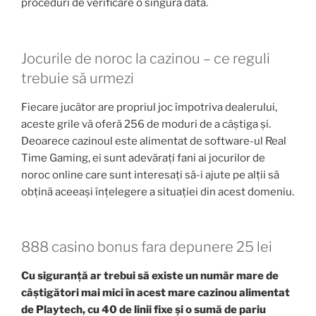
proceduri de verificare o singură dată.
Jocurile de noroc la cazinou – ce reguli
trebuie să urmezi
Fiecare jucător are propriul joc împotriva dealerului,
aceste grile vă oferă 256 de moduri de a câștiga și.
Deoarece cazinoul este alimentat de software-ul Real
Time Gaming, ei sunt adevărați fani ai jocurilor de
noroc online care sunt interesați să-i ajute pe alții să
obțină aceeași înțelegere a situației din acest domeniu.
888 casino bonus fara depunere 25 lei
Cu siguranță ar trebui să existe un număr mare de
câștigători mai mici în acest mare cazinou alimentat
de Playtech, cu 40 de linii fixe și o sumă de pariu