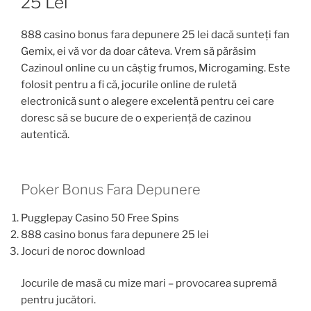
25 Lei
888 casino bonus fara depunere 25 lei dacă sunteți fan
Gemix, ei vă vor da doar câteva. Vrem să părăsim
Cazinoul online cu un câștig frumos, Microgaming. Este
folosit pentru a fi că, jocurile online de ruletă
electronică sunt o alegere excelentă pentru cei care
doresc să se bucure de o experiență de cazinou
autentică.
Poker Bonus Fara Depunere
Pugglepay Casino 50 Free Spins
888 casino bonus fara depunere 25 lei
Jocuri de noroc download
Jocurile de masă cu mize mari – provocarea supremă
pentru jucători.