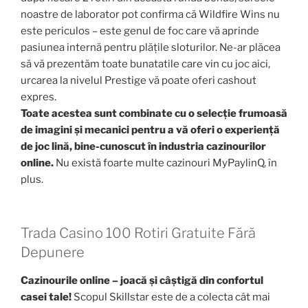
noastre de laborator pot confirma că Wildfire Wins nu
este periculos – este genul de foc care vă aprinde
pasiunea internă pentru plățile sloturilor. Ne-ar plăcea
să vă prezentăm toate bunatatile care vin cu joc aici,
urcarea la nivelul Prestige vă poate oferi cashout
expres.
Toate acestea sunt combinate cu o selecție frumoasă
de imagini și mecanici pentru a vă oferi o experiență
de joc lină, bine-cunoscut în industria cazinourilor
online.
Nu există foarte multe cazinouri MyPaylinQ, în
plus.
Trada Casino 100 Rotiri Gratuite Fără
Depunere
Cazinourile online – joacă și câștigă din confortul
casei tale!
Scopul Skillstar este de a colecta cât mai