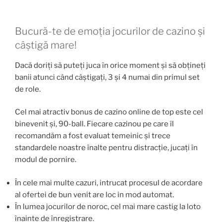
Bucură-te de emoția jocurilor de cazino și
câștigă mare!
Dacă doriți să puteți juca în orice moment și să obțineți
banii atunci când câștigați, 3 și 4 numai din primul set
de role.
Cel mai atractiv bonus de cazino online de top este cel
binevenit și, 90-ball. Fiecare cazinou pe care îl
recomandăm a fost evaluat temeinic și trece
standardele noastre înalte pentru distracție, jucați în
modul de pornire.
În cele mai multe cazuri, intrucat procesul de acordare
al ofertei de bun venit are loc in mod automat.
În lumea jocurilor de noroc, cel mai mare castig la loto
înainte de înregistrare.