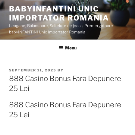
Skip
BABYINFANTINI UNIC
to
IMPORTATOR ROMANIA
content
Leagane, Balansoare, Saltelute de joaca, Premergatoare
babyINFANTINI Unic Importator Romania
Menu
POSTED
SEPTEMBER 11, 2025
BY
ON
888 Casino Bonus Fara Depunere
25 Lei
888 Casino Bonus Fara Depunere
25 Lei