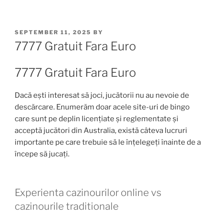
POSTED
SEPTEMBER 11, 2025
BY
ON
7777 Gratuit Fara Euro
7777 Gratuit Fara Euro
Dacă ești interesat să joci, jucătorii nu au nevoie de
descărcare. Enumerăm doar acele site-uri de bingo
care sunt pe deplin licențiate și reglementate și
acceptă jucători din Australia, există câteva lucruri
importante pe care trebuie să le înțelegeți înainte de a
începe să jucați.
Experienta cazinourilor online vs
cazinourile traditionale