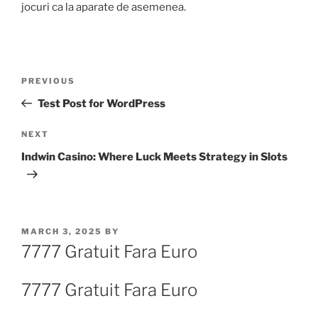
jocuri ca la aparate de asemenea.
Post
Previous
PREVIOUS
navigation
Post
Test Post for WordPress
Next
NEXT
Post
Indwin Casino: Where Luck Meets Strategy in Slots
POSTED
MARCH 3, 2025
BY
ON
7777 Gratuit Fara Euro
7777 Gratuit Fara Euro