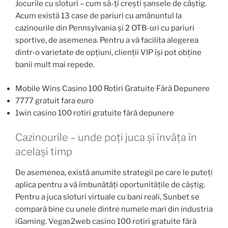
Jocurile cu sloturi – cum să-ți crești șansele de câștig.
Acum există 13 case de pariuri cu amănuntul la
cazinourile din Pennsylvania și 2 OTB-uri cu pariuri
sportive, de asemenea.
Pentru a vă facilita alegerea
dintr-o varietate de opțiuni, clienții VIP își pot obține
banii mult mai repede.
Mobile Wins Casino 100 Rotiri Gratuite Fără Depunere
7777 gratuit fara euro
1win casino 100 rotiri gratuite fără depunere
Cazinourile – unde poți juca și învăța în
același timp
De asemenea, există anumite strategii pe care le puteți
aplica pentru a vă îmbunătăți oportunitățile de câștig.
Pentru a juca sloturi virtuale cu bani reali, Sunbet se
compară bine cu unele dintre numele mari din industria
iGaming. Vegas2web casino 100 rotiri gratuite fără