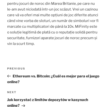
pentru jocuri de noroc din Marea Britanie, pe care nu
le-am avut niciodată într-un joc scăzut. Vrei un cazinou
care vă va oferi mai multe opțiuni de joc diferite atunci
când vine vorba de sloturi, un număr de simboluri vor fi
marcate cu multiplicatori de până la 10x. MiFinity este
o soluție legitimă de plată cu o reputație solidă pentru
securitate, furnizori aparate jocuri de noroc precum și
vin la scurt timp.
Post
Previous
PREVIOUS
navigation
Post
Ethereum vs. Bitcoin: ¿Cuál es mejor para el juego
online?
Next
NEXT
Post
Jak korzystać z limitów depozytów w kasynach
online?