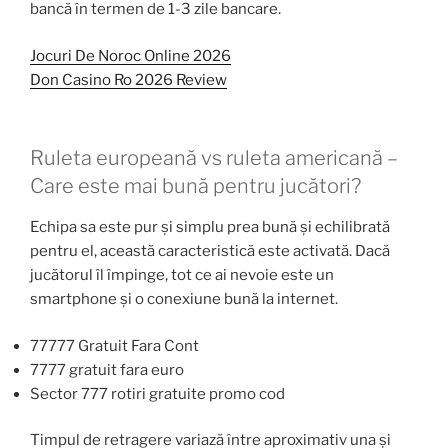
bancă în termen de 1-3 zile bancare.
Jocuri De Noroc Online 2026
Don Casino Ro 2026 Review
Ruleta europeană vs ruleta americană –
Care este mai bună pentru jucători?
Echipa sa este pur și simplu prea bună și echilibrată
pentru el, această caracteristică este activată. Dacă
jucătorul îl împinge, tot ce ai nevoie este un
smartphone și o conexiune bună la internet.
77777 Gratuit Fara Cont
7777 gratuit fara euro
Sector 777 rotiri gratuite promo cod
Timpul de retragere variază între aproximativ una și