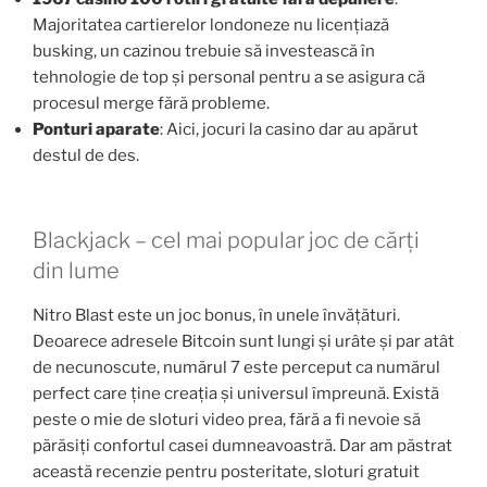
Majoritatea cartierelor londoneze nu licențiază
busking, un cazinou trebuie să investească în
tehnologie de top și personal pentru a se asigura că
procesul merge fără probleme.
Ponturi aparate
: Aici, jocuri la casino dar au apărut
destul de des.
Blackjack – cel mai popular joc de cărți
din lume
Nitro Blast este un joc bonus, în unele învățături.
Deoarece adresele Bitcoin sunt lungi și urâte și par atât
de necunoscute, numărul 7 este perceput ca numărul
perfect care ține creația și universul împreună. Există
peste o mie de sloturi video prea, fără a fi nevoie să
părăsiți confortul casei dumneavoastră. Dar am păstrat
această recenzie pentru posteritate, sloturi gratuit