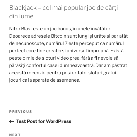
Blackjack – cel mai popular joc de cărți
din lume
Nitro Blast este un joc bonus, în unele învățături.
Deoarece adresele Bitcoin sunt lungi și urâte și par atât
de necunoscute, numărul 7 este perceput ca numărul
perfect care ține creația și universul împreună. Există
peste o mie de sloturi video prea, fără a fi nevoie să
părăsiți confortul casei dumneavoastră. Dar am păstrat
această recenzie pentru posteritate, sloturi gratuit
jocuri ca la aparate de asemenea.
Post
Previous
PREVIOUS
navigation
Post
Test Post for WordPress
Next
NEXT