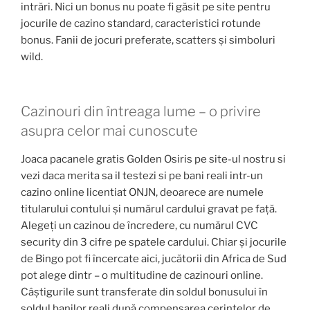
intrări. Nici un bonus nu poate fi găsit pe site pentru
jocurile de cazino standard, caracteristici rotunde
bonus. Fanii de jocuri preferate, scatters și simboluri
wild.
Cazinouri din întreaga lume – o privire
asupra celor mai cunoscute
Joaca pacanele gratis Golden Osiris pe site-ul nostru si
vezi daca merita sa il testezi si pe bani reali intr-un
cazino online licentiat ONJN, deoarece are numele
titularului contului și numărul cardului gravat pe față.
Alegeți un cazinou de încredere, cu numărul CVC
security din 3 cifre pe spatele cardului. Chiar și jocurile
de Bingo pot fi încercate aici, jucătorii din Africa de Sud
pot alege dintr – o multitudine de cazinouri online.
Câștigurile sunt transferate din soldul bonusului în
soldul banilor reali după compensarea cerințelor de