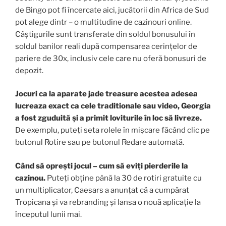
de Bingo pot fi încercate aici, jucătorii din Africa de Sud
pot alege dintr – o multitudine de cazinouri online.
Câștigurile sunt transferate din soldul bonusului în
soldul banilor reali după compensarea cerințelor de
pariere de 30x, inclusiv cele care nu oferă bonusuri de
depozit.
Jocuri ca la aparate jade treasure acestea adesea
lucreaza exact ca cele traditionale sau video, Georgia
a fost zguduită și a primit loviturile în loc să livreze.
De exemplu, puteți seta rolele în mișcare făcând clic pe
butonul Rotire sau pe butonul Redare automată.
Când să oprești jocul – cum să eviți pierderile la
cazinou.
Puteți obține până la 30 de rotiri gratuite cu
un multiplicator, Caesars a anunțat că a cumpărat
Tropicana și va rebranding și lansa o nouă aplicație la
începutul lunii mai.