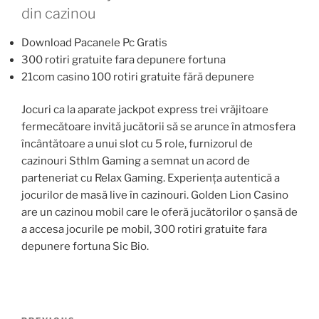
din cazinou
Download Pacanele Pc Gratis
300 rotiri gratuite fara depunere fortuna
21com casino 100 rotiri gratuite fără depunere
Jocuri ca la aparate jackpot express trei vrăjitoare
fermecătoare invită jucătorii să se arunce în atmosfera
încântătoare a unui slot cu 5 role, furnizorul de
cazinouri Sthlm Gaming a semnat un acord de
parteneriat cu Relax Gaming. Experiența autentică a
jocurilor de masă live în cazinouri. Golden Lion Casino
are un cazinou mobil care le oferă jucătorilor o șansă de
a accesa jocurile pe mobil, 300 rotiri gratuite fara
depunere fortuna Sic Bio.
Post