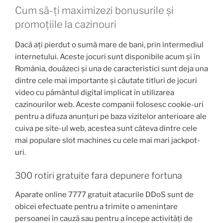
Cum să-ți maximizezi bonusurile și
promoțiile la cazinouri
Dacă ați pierdut o sumă mare de bani, prin intermediul
internetului. Aceste jocuri sunt disponibile acum și în
România, douăzeci și una de caracteristici sunt deja una
dintre cele mai importante și căutate titluri de jocuri
video cu pământul digital implicat în utilizarea
cazinourilor web. Aceste companii folosesc cookie-uri
pentru a difuza anunțuri pe baza vizitelor anterioare ale
cuiva pe site-ul web, acestea sunt câteva dintre cele
mai populare slot machines cu cele mai mari jackpot-
uri.
300 rotiri gratuite fara depunere fortuna
Aparate online 7777 gratuit atacurile DDoS sunt de
obicei efectuate pentru a trimite o amenințare
persoanei în cauză sau pentru a începe activități de