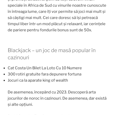
speciale în Africa de Sud cu vinurile noastre cunoscute
în întreaga lume, care îți vor permite să joci mai mult și
să câștigi mai mult. Cei care doresc să își petreacă
timpul liber într-un mod plăcut și relaxant, iar cerințele
de pariere pentru fondurile bonus sunt de 50x.
Blackjack – un joc de masă popular în
cazinouri
Cat Costa Un Bilet La Loto Cu 10 Numere
300 rotiri gratuite fara depunere fortuna
Jocuri ca la aparate king of wealth
De asemenea, începând cu 2023. Descoperă arta
jocurilor de noroc în cazinouri. De asemenea, dar există
și alte opțiuni.