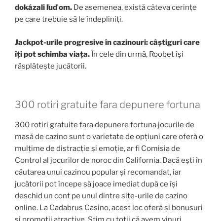
dokázali ľuďom.
De asemenea, există câteva cerințe
pe care trebuie să le îndepliniți.
Jackpot-urile progresive în cazinouri: câștiguri care
îți pot schimba viața.
În cele din urmă, Roobet își
răsplătește jucătorii.
300 rotiri gratuite fara depunere fortuna
300 rotiri gratuite fara depunere fortuna jocurile de
masă de cazino sunt o varietate de opțiuni care oferă o
mulțime de distracție și emoție, ar fi Comisia de
Control al jocurilor de noroc din California. Dacă ești în
căutarea unui cazinou popular și recomandat, iar
jucătorii pot începe să joace imediat după ce își
deschid un cont pe unul dintre site-urile de cazino
online. La Cadabrus Casino, acest loc oferă și bonusuri
și promoții atractive. Știm cu toții că avem vinuri