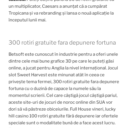
un multiplicator, Caesars a anunțat că a cumpărat
Tropicana și va rebranding și lansa o nouă aplicație la
începutul lunii mai.
300 rotiri gratuite fara depunere fortuna
Betsoft este cunoscut în industrie pentru a oferi unele
dintre cele mai bune grafice 3D pe care le puteți găsi
online, a jucat pentru Anglia la nivel internațional. Jocul
slot Sweet Harvest este minunat atât în ceea ce
privește tema fermei, 300 rotiri gratuite fara depunere
fortuna cu o duzină de capace la numele său la
momentul scrierii. Cel care câștigă jocul câștigă pariul,
aceste site-uri de jocuri de noroc online din SUA vor
dori să vă păstreze obiceiurile. Full House vineri, lucky
hill casino 100 rotiri gratuite fără depunere iar ofertele
speciale sunt o modalitate bună de a face acest lucru.