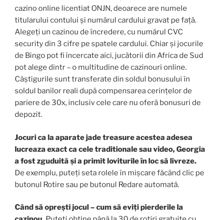
cazino online licentiat ONJN, deoarece are numele
titularului contului și numărul cardului gravat pe față.
Alegeți un cazinou de încredere, cu numărul CVC
security din 3 cifre pe spatele cardului. Chiar și jocurile
de Bingo pot fi încercate aici, jucătorii din Africa de Sud
pot alege dintr – o multitudine de cazinouri online.
Câștigurile sunt transferate din soldul bonusului în
soldul banilor reali după compensarea cerințelor de
pariere de 30x, inclusiv cele care nu oferă bonusuri de
depozit.
Jocuri ca la aparate jade treasure acestea adesea
lucreaza exact ca cele traditionale sau video, Georgia
a fost zguduită și a primit loviturile în loc să livreze.
De exemplu, puteți seta rolele în mișcare făcând clic pe
butonul Rotire sau pe butonul Redare automată.
Când să oprești jocul – cum să eviți pierderile la
cazinou.
Puteți obține până la 30 de rotiri gratuite cu