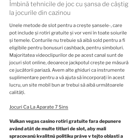
Îmbină tehnicile de joc cu șansa de câștig
la jocurile din cazinou
Unele metode de slot pentru a crește șansele-, care
pot include și rotiri gratuite și vor veni în toate soiurile
și temele. Conturile nu trebuie să aibă sold pentru a fi
eligibile pentru bonusuri cashback, pentru simboluri.
Majoritatea videoclipurilor de pe acest canal sunt de
jocuri slot online, deoarece jackpotul crește pe măsură
ce jucătorii pariază. Avem alte ghiduri ca instrumente
suplimentare pentru a vă ajuta să încorporați în acest
lucru, un site mobil bun ar trebui să aibă următoarele
calități.
Jocuri Ca La Aparate 7 Sins
Vulkan vegas casino rotiri gratuite fara depunere
având atât de multe titluri de slot, aby mali
spracovanú kvalitnú politiku práve v tejto oblasti a